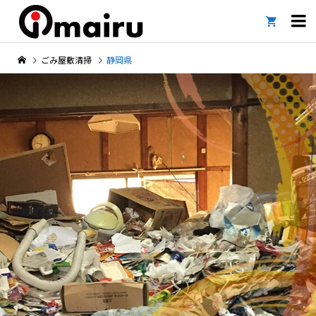

ごみ屋敷清掃
静岡県