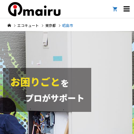

エコキュート
東京都
昭島市