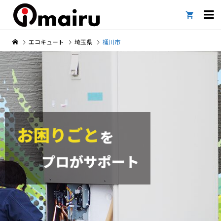

エコキュート
埼玉県
桶川市