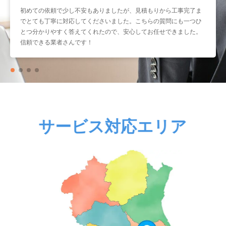
初めての依頼で少し不安もありましたが、見積もりから工事完了ま
暑くなる前に取り付けをお願いしたかったのですが、予約もスムー
でとても丁寧に対応してくださいました。こちらの質問にも一つひ
ズで助かりました。工事もスピーディーなのに作業はとても丁寧
とつ分かりやすく答えてくれたので、安心してお任せできました。
で、仕上がりも大満足です。こういう業者さんにまたお願いしたい
信頼できる業者さんです！
と思いました。
サービス対応エリア