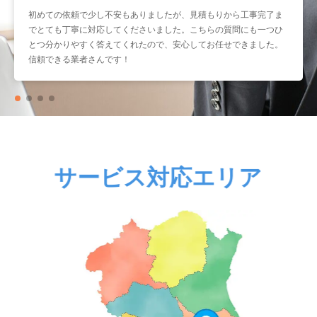
初めての依頼で少し不安もありましたが、見積もりから工事完了ま
暑くなる前に取り付けをお願いしたかったのですが、予約もスムー
でとても丁寧に対応してくださいました。こちらの質問にも一つひ
ズで助かりました。工事もスピーディーなのに作業はとても丁寧
とつ分かりやすく答えてくれたので、安心してお任せできました。
で、仕上がりも大満足です。こういう業者さんにまたお願いしたい
信頼できる業者さんです！
と思いました。
サービス対応エリア