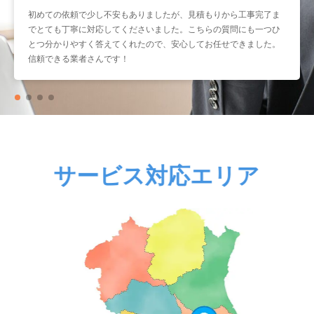
初めての依頼で少し不安もありましたが、見積もりから工事完了ま
暑くなる前に取り付けをお願いしたかったのですが、予約もスムー
でとても丁寧に対応してくださいました。こちらの質問にも一つひ
ズで助かりました。工事もスピーディーなのに作業はとても丁寧
とつ分かりやすく答えてくれたので、安心してお任せできました。
で、仕上がりも大満足です。こういう業者さんにまたお願いしたい
信頼できる業者さんです！
と思いました。
サービス対応エリア