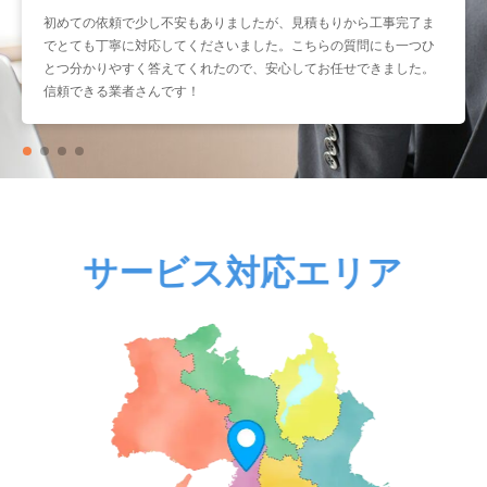
初めての依頼で少し不安もありましたが、見積もりから工事完了ま
暑くなる前に取り付けをお願いしたかったのですが、予約もスムー
でとても丁寧に対応してくださいました。こちらの質問にも一つひ
ズで助かりました。工事もスピーディーなのに作業はとても丁寧
とつ分かりやすく答えてくれたので、安心してお任せできました。
で、仕上がりも大満足です。こういう業者さんにまたお願いしたい
信頼できる業者さんです！
と思いました。
サービス対応エリア