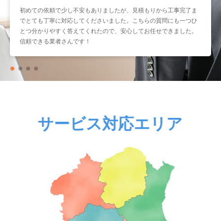
初めての依頼で少し不安もありましたが、見積もりから工事完了ま
暑くなる前に取り付けをお願いしたかったのですが、予約もスムー
でとても丁寧に対応してくださいました。こちらの質問にも一つひ
ズで助かりました。工事もスピーディーなのに作業はとても丁寧
とつ分かりやすく答えてくれたので、安心してお任せできました。
で、仕上がりも大満足です。こういう業者さんにまたお願いしたい
信頼できる業者さんです！
と思いました。
サービス対応エリア