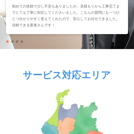
初めての依頼で少し不安もありましたが、見積もりから工事完了ま
暑くなる前に取り付けをお願いしたかったのですが、予約もスムー
でとても丁寧に対応してくださいました。こちらの質問にも一つひ
ズで助かりました。工事もスピーディーなのに作業はとても丁寧
とつ分かりやすく答えてくれたので、安心してお任せできました。
で、仕上がりも大満足です。こういう業者さんにまたお願いしたい
信頼できる業者さんです！
と思いました。
サービス対応エリア