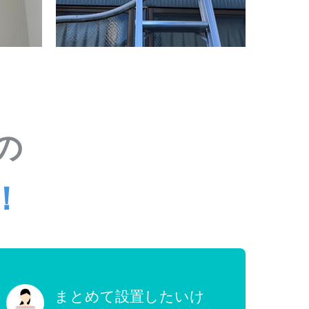
の
！
まとめて設置したいけ