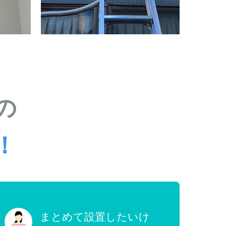
の
！
まとめて設置したいけ