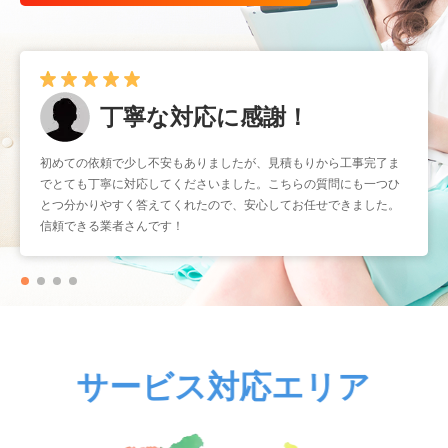
丁寧な対応に感謝！
早くて確実！
初めての依頼で少し不安もありましたが、見積もりから工事完了ま
暑くなる前に取り付けをお願いしたかったのですが、予約もスムー
でとても丁寧に対応してくださいました。こちらの質問にも一つひ
ズで助かりました。工事もスピーディーなのに作業はとても丁寧
とつ分かりやすく答えてくれたので、安心してお任せできました。
で、仕上がりも大満足です。こういう業者さんにまたお願いしたい
信頼できる業者さんです！
と思いました。
サービス対応エリア