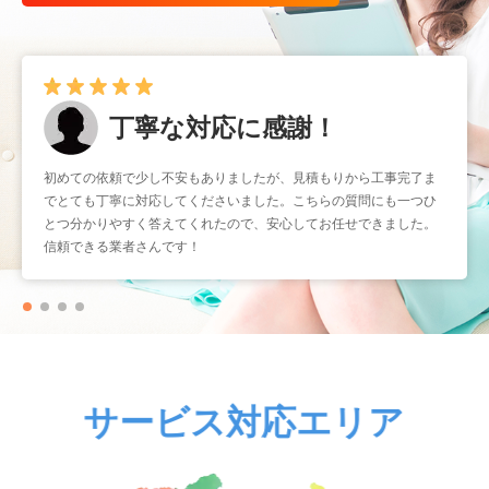
丁寧な対応に感謝！
早くて確実！
初めての依頼で少し不安もありましたが、見積もりから工事完了ま
暑くなる前に取り付けをお願いしたかったのですが、予約もスムー
でとても丁寧に対応してくださいました。こちらの質問にも一つひ
ズで助かりました。工事もスピーディーなのに作業はとても丁寧
とつ分かりやすく答えてくれたので、安心してお任せできました。
で、仕上がりも大満足です。こういう業者さんにまたお願いしたい
信頼できる業者さんです！
と思いました。
サービス対応エリア