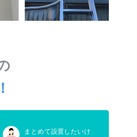
の
！
まとめて設置したいけ