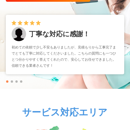
丁寧な対応に感謝！
早くて確実！
初めての依頼で少し不安もありましたが、見積もりから工事完了ま
暑くなる前に取り付けをお願いしたかったのですが、予約もスムー
でとても丁寧に対応してくださいました。こちらの質問にも一つひ
ズで助かりました。工事もスピーディーなのに作業はとても丁寧
とつ分かりやすく答えてくれたので、安心してお任せできました。
で、仕上がりも大満足です。こういう業者さんにまたお願いしたい
信頼できる業者さんです！
と思いました。
サービス対応エリア