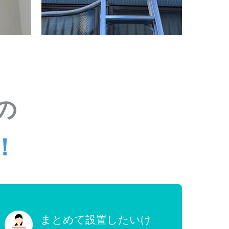
の
！
まとめて設置したいけ