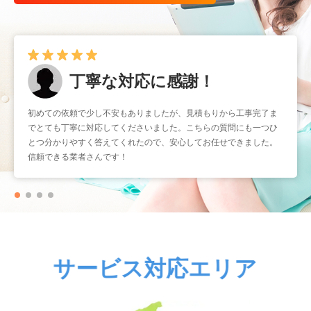
丁寧な対応に感謝！
早くて確実！
初めての依頼で少し不安もありましたが、見積もりから工事完了ま
暑くなる前に取り付けをお願いしたかったのですが、予約もスムー
でとても丁寧に対応してくださいました。こちらの質問にも一つひ
ズで助かりました。工事もスピーディーなのに作業はとても丁寧
とつ分かりやすく答えてくれたので、安心してお任せできました。
で、仕上がりも大満足です。こういう業者さんにまたお願いしたい
信頼できる業者さんです！
と思いました。
サービス対応エリア